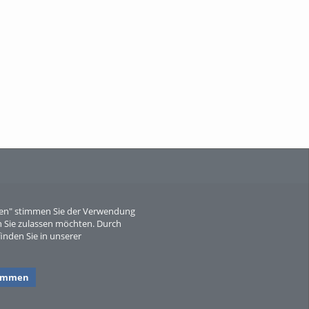
When Particle Physics Gets Hot: A
Journey Throu...
Sperber
eren" stimmen Sie der Verwendung
 Sie zulassen möchten. Durch
inden Sie in unserer
timmen