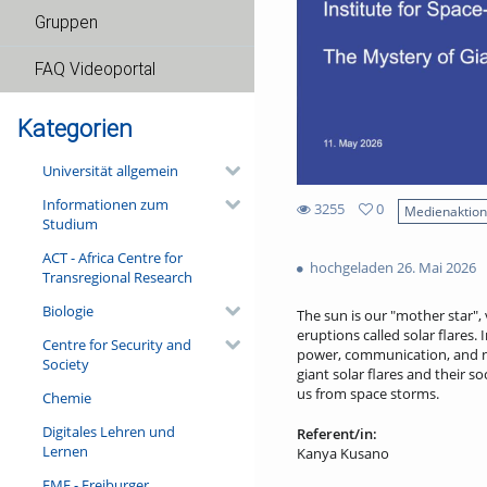
Gruppen
FAQ Videoportal
Kategorien
Universität allgemein
Informationen zum
3255
0
Medienaktio
Studium
0
3255
favorites
ACT - Africa Centre for
views
hochgeladen 26. Mai 2026
Transregional Research
Biologie
The sun is our "mother star",
eruptions called solar flares. 
Centre for Security and
power, communication, and na
Society
giant solar flares and their s
us from space storms.
Chemie
Digitales Lehren und
Referent/in:
Lernen
Kanya Kusano
FMF - Freiburger