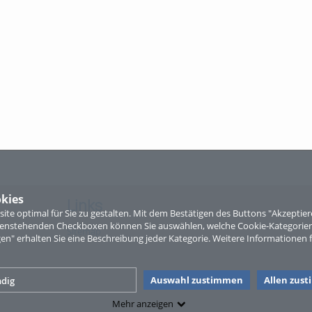
kies
Links
te optimal für Sie zu gestalten. Mit dem Bestätigen des Buttons "Akzepti
ntenstehenden Checkboxen können Sie auswählen, welche Cookie-Kategorien
Sitemap
gen" erhalten Sie eine Beschreibung jeder Kategorie. Weitere Informationen f
Auswahl zustimmen
Allen zus
dig
Mehr anzeigen