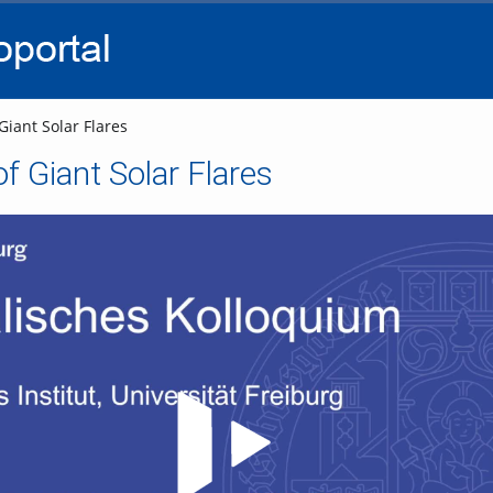
go
go
go
to
to
to
navigation
main
footer
content
iant Solar Flares
f Giant Solar Flares
Video abspielen