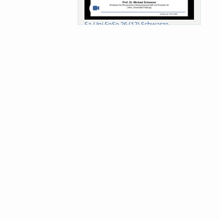
Sa-Uni SoSe 26 (12) Schwarze
Meanings of Forests: A Collaborative
Comparativ...
Als der Wald eine Zukunftsfrage
wurde. Wissen, ...