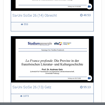
Sa-Uni SoSe 26 (14) Obrecht
46:53 duration
46:53
553
553
views
Sa-Uni SoSe 26 (13) Gelz
55:13 duration
55:13
1073
1073
views