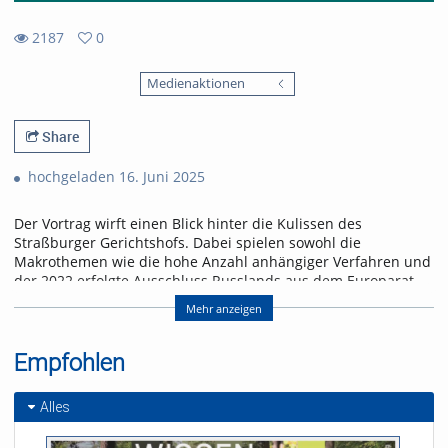
2187
0
0
2187
favorites
Medienaktionen
views
Share
hochgeladen 16. Juni 2025
Der Vortrag wirft einen Blick hinter die Kulissen des
Straßburger Gerichtshofs. Dabei spielen sowohl die
Makrothemen wie die hohe Anzahl anhängiger Verfahren und
der 2022 erfolgte Ausschluss Russlands aus dem Europarat,
das Budget und die Richterwahl, die Staatenbeschwerden
Mehr anzeigen
und die Vollstreckung der Urteile eine Rolle als auch die ganz
alltäglichen Erfahrungen und Herausforderungen von
Richtern und Juristen der Registry etwa in puncto
Empfohlen
Mehrsprachigkeit, Beratungskultur, Zusammenarbeit
zwischen Richtern und Juristen.
Alles
Referent/in: