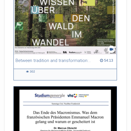
Tim Eicke
Richter am Europäischen
Gerichtshof für
Menschenrechte
Between tradition and transformation: how owners, advisers and institutions co-create knowledge for resilient forests in Europe
54:13 duration
54:13
302
302
views