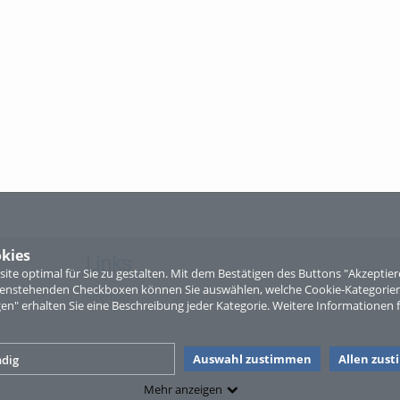
kies
Links
te optimal für Sie zu gestalten. Mit dem Bestätigen des Buttons "Akzepti
ntenstehenden Checkboxen können Sie auswählen, welche Cookie-Kategorien
Sitemap
gen" erhalten Sie eine Beschreibung jeder Kategorie. Weitere Informationen f
Auswahl zustimmen
Allen zus
dig
Mehr anzeigen