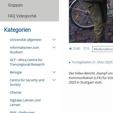
Gruppen
FAQ Videoportal
Kategorien
Universität allgemein
Informationen zum
2180
0
Medienaktio
Studium
0
2180
favorites
ACT - Africa Centre for
views
hochgeladen 21. März 2025
Transregional Research
Biologie
Der Video-Bericht „Kampf um 
Kommunikation (LFK) für Volo
Centre for Security and
2025 in Stuttgart statt.
Society
Chemie
Digitales Lehren und
Lernen
FMF - Freiburger