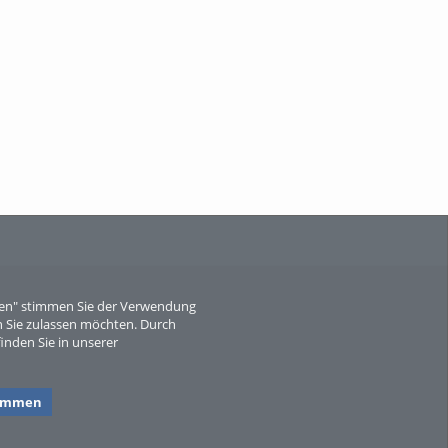
When Particle Physics Gets Hot: A
Journey Throu...
Sperber
eren" stimmen Sie der Verwendung
 Sie zulassen möchten. Durch
inden Sie in unserer
timmen