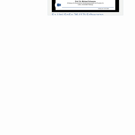
Sa-Uni SoSe 26 (12) Schwarze
Meanings of Forests: A Collaborative
Comparativ...
Als der Wald eine Zukunftsfrage
wurde. Wissen, ...