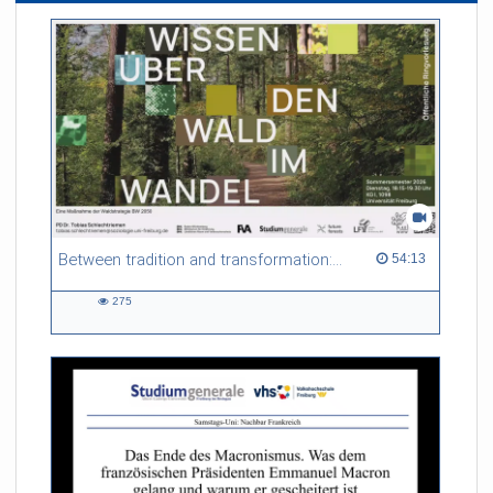
Between tradition and transformation: how owners, advisers and institutions co-create knowledge for resilient forests in Europe
54:13 duration
54:13
275
275
views