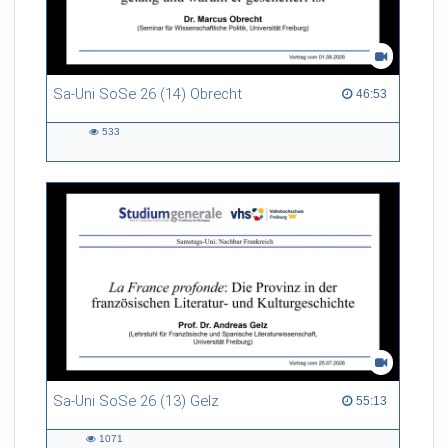
Sa-Uni SoSe 26 (14) Obrecht
46:53 duration
46:53
533
533
views
Sa-Uni SoSe 26 (13) Gelz
55:13 duration
55:13
1071