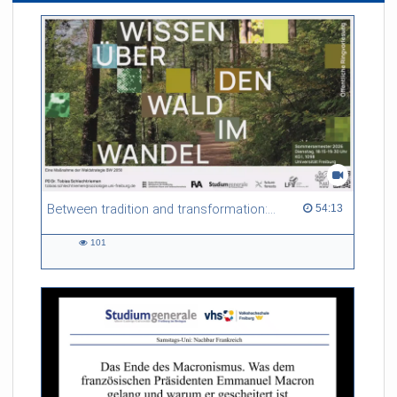
Between tradition and transformation: how owners, advisers and institutions co-create knowledge for resilient forests in Europe
54:13 duration
54:13
101
101
views