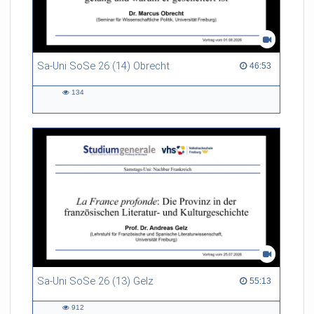
Sa-Uni SoSe 26 (14) Obrecht
46:53 duration
46:53
134
134
views
Sa-Uni SoSe 26 (13) Gelz
55:13 duration
55:13
912