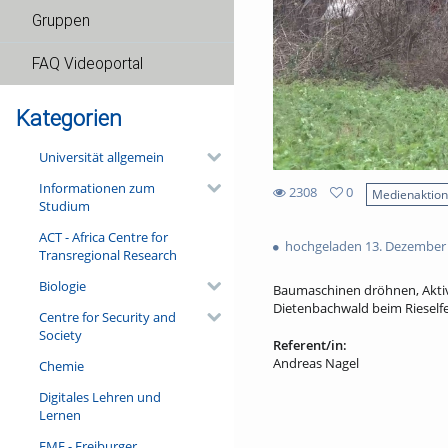
Gruppen
FAQ Videoportal
Kategorien
Universität allgemein
Informationen zum
2308
0
Medienaktio
Studium
0
2308
favorites
ACT - Africa Centre for
views
hochgeladen 13. Dezember
Transregional Research
Biologie
Baumaschinen dröhnen, Aktivi
Dietenbachwald beim Rieself
Centre for Security and
Society
Referent/in:
Andreas Nagel
Chemie
Digitales Lehren und
Lernen
FMF - Freiburger