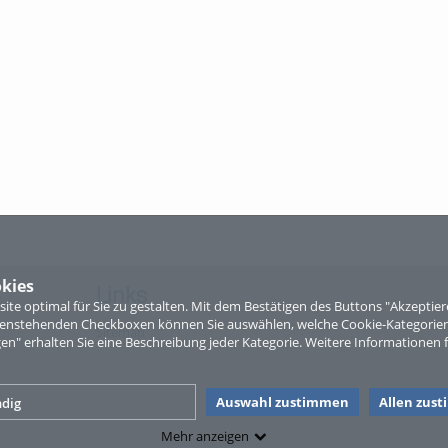
kies
Links
te optimal für Sie zu gestalten. Mit dem Bestätigen des Buttons "Akzepti
ntenstehenden Checkboxen können Sie auswählen, welche Cookie-Kategorien
Sitemap
gen" erhalten Sie eine Beschreibung jeder Kategorie. Weitere Informationen f
Auswahl zustimmen
Allen zus
dig
Mehr anzeigen