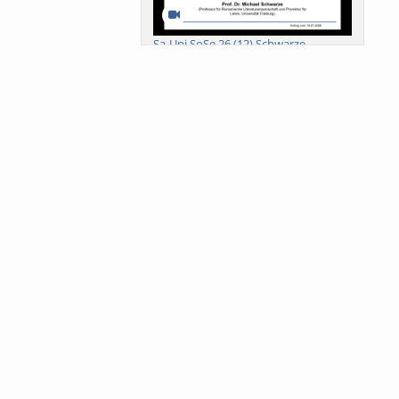
Sa-Uni SoSe 26 (12) Schwarze
Meanings of Forests: A Collaborative
Comparativ...
Als der Wald eine Zukunftsfrage
wurde. Wissen, ...