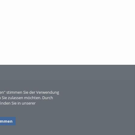
When Particle Physics Gets Hot: A
Journey Throu...
Sperber
eren" stimmen Sie der Verwendung
 Sie zulassen möchten. Durch
inden Sie in unserer
timmen