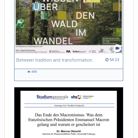
Between tradition and transformation: how owners, advisers and institutions co-create knowledge for resilient forests in Europe
54:13 duration
54:13
466
466
views