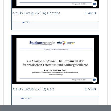
Sa-Uni SoSe 26 (14) Obrecht
46:53 duration
46:53
713
713
views
Sa-Uni SoSe 26 (13) Gelz
55:13 duration
55:13
1089
1089
views