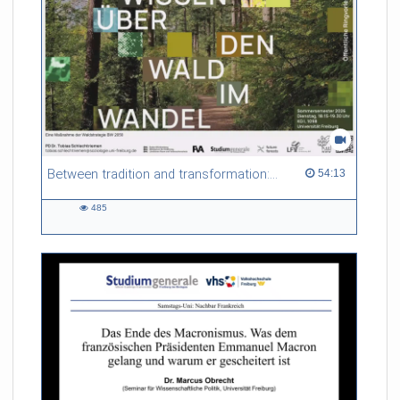
Between tradition and transformation: how owners, advisers and institutions co-create knowledge for resilient forests in Europe
54:13 duration
54:13
485
485
views