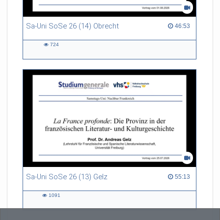
Sa-Uni SoSe 26 (14) Obrecht
46:53 duration
46:53
724
724
views
Sa-Uni SoSe 26 (13) Gelz
55:13 duration
55:13
1091
1091
views