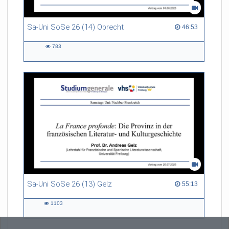
Sa-Uni SoSe 26 (14) Obrecht
46:53 duration
46:53
783
783
views
Sa-Uni SoSe 26 (13) Gelz
55:13 duration
55:13
1103
1103
views