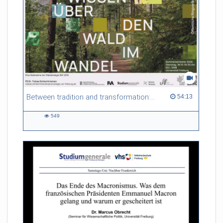
Between tradition and transformation: how owners, advisers and institutions co-create knowledge for resilient forests in Europe
54:13 duration
54:13
549
549
views