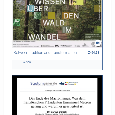
Between tradition and transformation: how owners, advisers and institutions co-create knowledge for resilient forests in Europe
54:13 duration
54:13
308
308
views