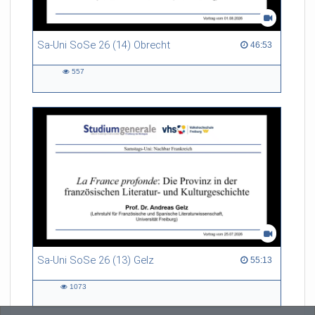
Sa-Uni SoSe 26 (14) Obrecht
46:53 duration
46:53
557
557
views
Sa-Uni SoSe 26 (13) Gelz
55:13 duration
55:13
1073
1073
views