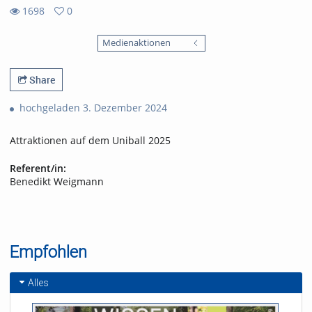
1698
0
0
1698
favorites
Medienaktionen
views
Share
hochgeladen 3. Dezember 2024
Attraktionen auf dem Uniball 2025
Referent/in:
Benedikt Weigmann
Empfohlen
Alles