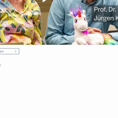
nen
5