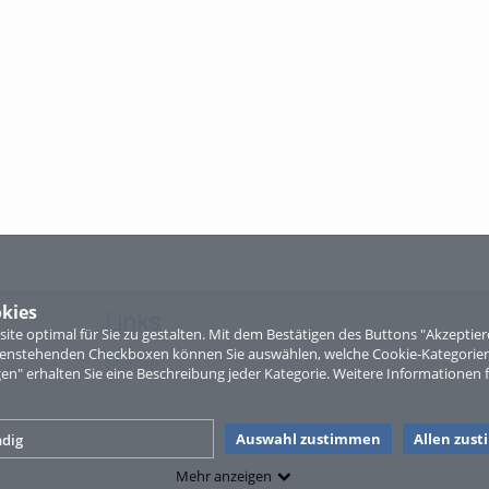
kies
Links
te optimal für Sie zu gestalten. Mit dem Bestätigen des Buttons "Akzepti
ntenstehenden Checkboxen können Sie auswählen, welche Cookie-Kategorien
Sitemap
gen" erhalten Sie eine Beschreibung jeder Kategorie. Weitere Informationen f
Auswahl zustimmen
Allen zus
dig
Mehr anzeigen