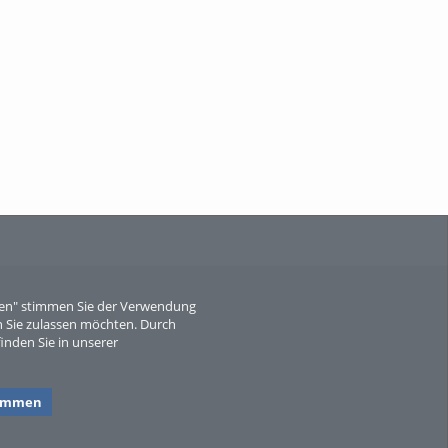
When Particle Physics Gets Hot: A
Journey Throu...
Sperber
eren" stimmen Sie der Verwendung
 Sie zulassen möchten. Durch
inden Sie in unserer
timmen