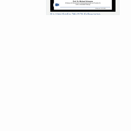
Sa-Uni SoSe 26 (12) Schwarze
Meanings of Forests: A Collaborative
Comparativ...
Als der Wald eine Zukunftsfrage
wurde. Wissen, ...