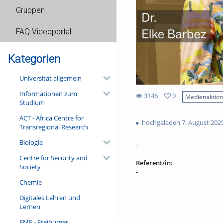
Gruppen
FAQ Videoportal
Kategorien
Universität allgemein
Informationen zum
3146
0
Medienaktio
Studium
0
3146
favorites
ACT - Africa Centre for
views
hochgeladen 7. August 202
Transregional Research
Biologie
-
Centre for Security and
Referent/in:
Society
-
Chemie
Digitales Lehren und
Lernen
FMF - Freiburger