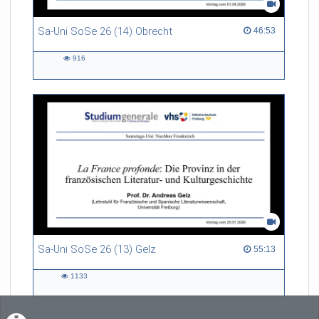
Sa-Uni SoSe 26 (14) Obrecht
46:53 duration
46:53
916
916
views
Sa-Uni SoSe 26 (13) Gelz
55:13 duration
55:13
1133
1133
views