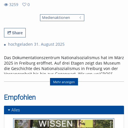
3259
0
0
3259
favorites
Medienaktionen
views
Share
hochgeladen 31. August 2025
Das Dokumentationszentrum Nationalsozialismus hat im März
2025 in Freiburg eröffnet. Auf drei Etagen zeigt das Museum
die Geschichte des Nationalsozialismus in Freiburg von der
Vergangenheit bis hin zur Gegenwart. Wir von uniCROSS
haben Caroline Klemm bei einer ihrer Museumsführungen
Mehr anzeigen
begleitet und blicken in die NS-Zeit zurück.
Referent/in:
Empfohlen
Andreas Nagel
Alles