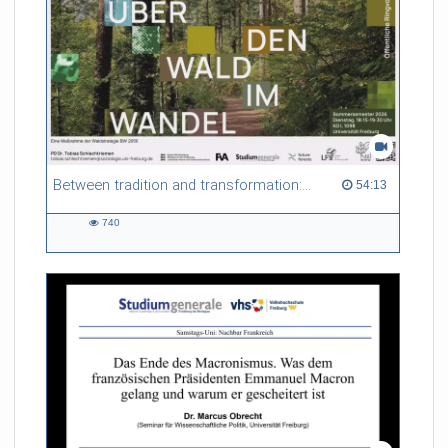
Between tradition and transformation: how owners, advisers and institutions co-create knowledge for resilient forests in Europe
54:13 duration
54:13
740
740
views