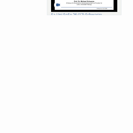
Sa-Uni SoSe 26 (12) Schwarze
Meanings of Forests: A Collaborative
Comparativ...
Als der Wald eine Zukunftsfrage
wurde. Wissen, ...