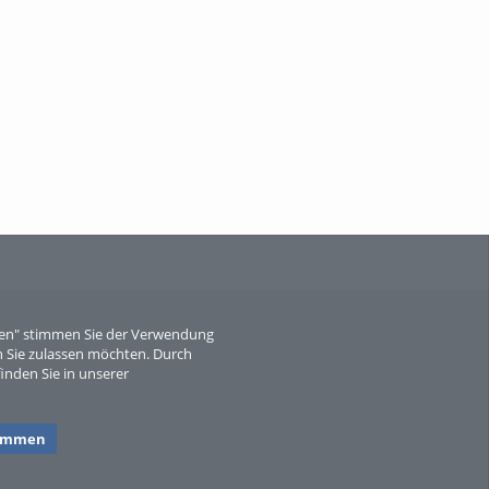
When Particle Physics Gets Hot: A
Journey Throu...
Sperber
eren" stimmen Sie der Verwendung
 Sie zulassen möchten. Durch
inden Sie in unserer
timmen