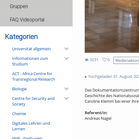
Gruppen
FAQ Videoportal
Kategorien
Universität allgemein
Informationen zum
3231
0
Medienaktio
Studium
0
3231
favorites
ACT - Africa Centre for
views
hochgeladen 31. August 20
Transregional Research
Biologie
Das Dokumentationszentrum Na
Geschichte des Nationalsozia
Centre for Security and
Caroline Klemm bei einer ihr
Society
Referent/in:
Chemie
Andreas Nagel
Digitales Lehren und
Lernen
FMF - Freiburger