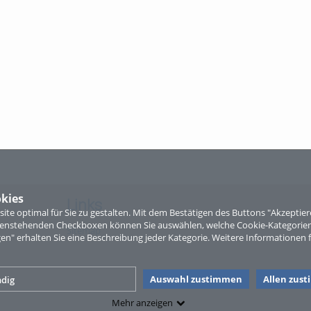
kies
Links
te optimal für Sie zu gestalten. Mit dem Bestätigen des Buttons "Akzepti
ntenstehenden Checkboxen können Sie auswählen, welche Cookie-Kategorien
Sitemap
gen" erhalten Sie eine Beschreibung jeder Kategorie. Weitere Informationen f
Auswahl zustimmen
Allen zus
dig
Mehr anzeigen