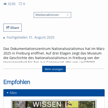
3230
0
0
3230
favorites
Medienaktionen
views
Share
hochgeladen 31. August 2025
Das Dokumentationszentrum Nationalsozialismus hat im März
2025 in Freiburg eröffnet. Auf drei Etagen zeigt das Museum
die Geschichte des Nationalsozialismus in Freiburg von der
Vergangenheit bis hin zur Gegenwart. Wir von uniCROSS
haben Caroline Klemm bei einer ihrer Museumsführungen
Mehr anzeigen
begleitet und blicken in die NS-Zeit zurück.
Referent/in:
Empfohlen
Andreas Nagel
Alles