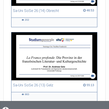
Sa-Uni SoSe 26 (14) Obrecht
46:53 duration
46:53
202
202
views
Sa-Uni SoSe 26 (13) Gelz
55:13 duration
55:13
983
983
views