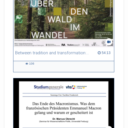
Between tradition and transformation: how owners, advisers and institutions co-create knowledge for resilient forests in Europe
54:13 duration
54:13
106
106
views