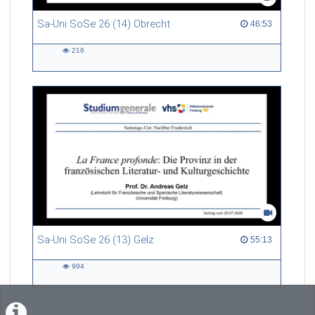
Sa-Uni SoSe 26 (14) Obrecht
46:53 duration
46:53
216
216
views
Sa-Uni SoSe 26 (13) Gelz
55:13 duration
55:13
994
994
views