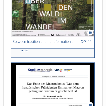
Between tradition and transformation: how owners, advisers and institutions co-create knowledge for resilient forests in Europe
54:13 duration
54:13
106
106
views