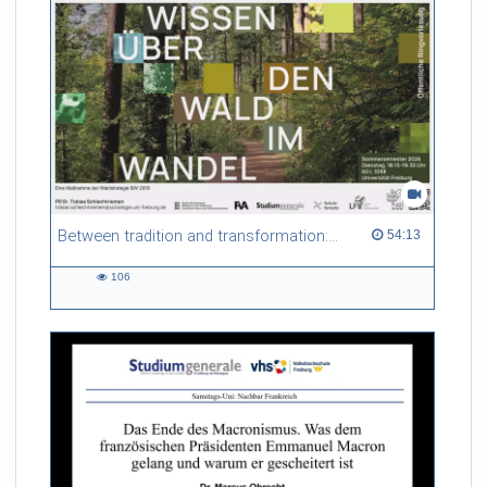
Between tradition and transformation: how owners, advisers and institutions co-create knowledge for resilient forests in Europe
54:13 duration
54:13
106
106
views