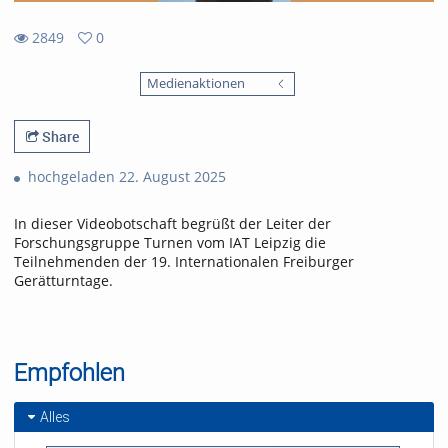
2849
0
0
2849
favorites
Medienaktionen
views
Share
hochgeladen 22. August 2025
In dieser Videobotschaft begrüßt der Leiter der
Forschungsgruppe Turnen vom IAT Leipzig die
Teilnehmenden der 19. Internationalen Freiburger
Gerätturntage.
Empfohlen
Alles