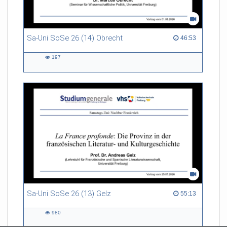
Sa-Uni SoSe 26 (14) Obrecht
46:53 duration
46:53
197
197
views
Sa-Uni SoSe 26 (13) Gelz
55:13 duration
55:13
980
980
views