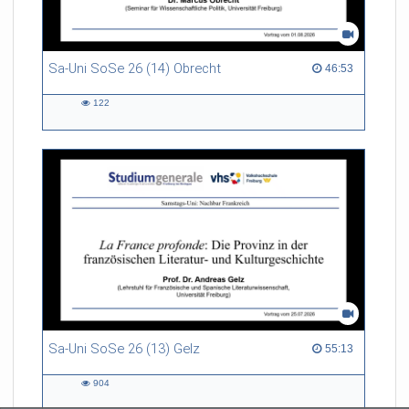
Sa-Uni SoSe 26 (14) Obrecht
46:53 duration
46:53
122
122
views
Sa-Uni SoSe 26 (13) Gelz
55:13 duration
55:13
904
904
views