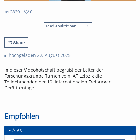
2839
0
0
2839
favorites
Medienaktionen
views
Share
hochgeladen 22. August 2025
In dieser Videobotschaft begrüßt der Leiter der
Forschungsgruppe Turnen vom IAT Leipzig die
Teilnehmenden der 19. Internationalen Freiburger
Gerätturntage.
Empfohlen
Alles