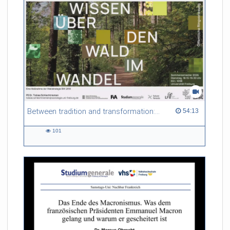
Between tradition and transformation: how owners, advisers and institutions co-create knowledge for resilient forests in Europe
54:13 duration
54:13
101
101
views