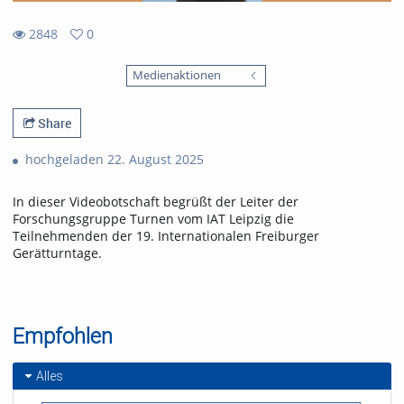
2848
0
0
2848
favorites
Medienaktionen
views
Share
hochgeladen 22. August 2025
In dieser Videobotschaft begrüßt der Leiter der
Forschungsgruppe Turnen vom IAT Leipzig die
Teilnehmenden der 19. Internationalen Freiburger
Gerätturntage.
Empfohlen
Alles