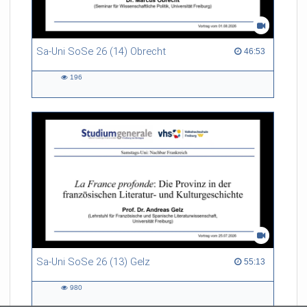
Sa-Uni SoSe 26 (14) Obrecht
46:53 duration
46:53
196
196
views
Sa-Uni SoSe 26 (13) Gelz
55:13 duration
55:13
980
980
views