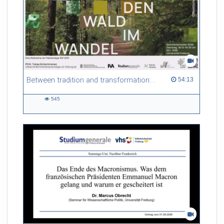
Between tradition and transformation: how owners, advisers and institutions co-create knowledge for resilient forests in Europe
54:13 duration
54:13
545
545
views