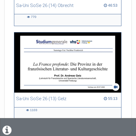
Sa-Uni SoSe 26 (14) Obrecht
46:53 duration
46:53
770
770
views
Sa-Uni SoSe 26 (13) Gelz
55:13 duration
55:13
1103
1103
views