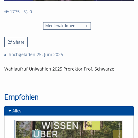
1775
0
0
1775
favorites
Medienaktionen
views
Share
hochgeladen 25. Juni 2025
Wahlaufruf Uniwahlen 2025 Prorektor Prof. Schwarze
Empfohlen
Alles