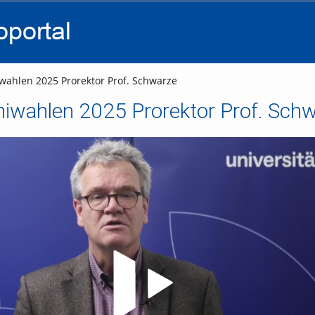
go
go
go
to
to
to
navigation
main
footer
content
ahlen 2025 Prorektor Prof. Schwarze
niwahlen 2025 Prorektor Prof. Sch
Video abspielen