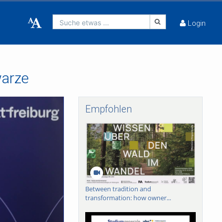
Suche etwas ...
Login
warze
Empfohlen
Between tradition and
transformation: how owner...