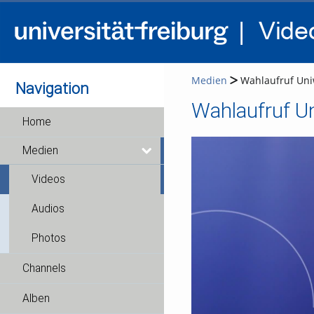
Medien
Wahlaufruf Uniw
Navigation
Wahlaufruf U
Home
Medien
Videos
Audios
Photos
Channels
Alben