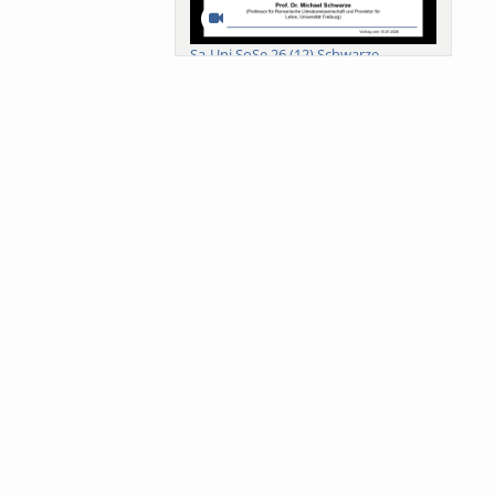
Sa-Uni SoSe 26 (12) Schwarze
Meanings of Forests: A Collaborative
Comparativ...
Als der Wald eine Zukunftsfrage
wurde. Wissen, ...