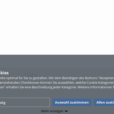
kies
Links
te optimal für Sie zu gestalten. Mit dem Bestätigen des Buttons "Akzepti
ntenstehenden Checkboxen können Sie auswählen, welche Cookie-Kategorien
Sitemap
gen" erhalten Sie eine Beschreibung jeder Kategorie. Weitere Informationen f
Auswahl zustimmen
Allen zus
dig
Mehr anzeigen