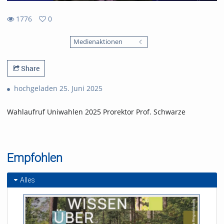
1776
0
0
1776
favorites
Medienaktionen
views
Share
hochgeladen 25. Juni 2025
Wahlaufruf Uniwahlen 2025 Prorektor Prof. Schwarze
Empfohlen
Alles