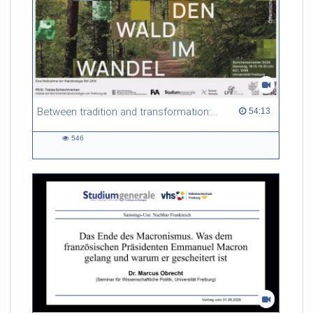
Between tradition and transformation: how owners, advisers and institutions co-create knowledge for resilient forests in Europe
54:13 duration
54:13
546
546
views