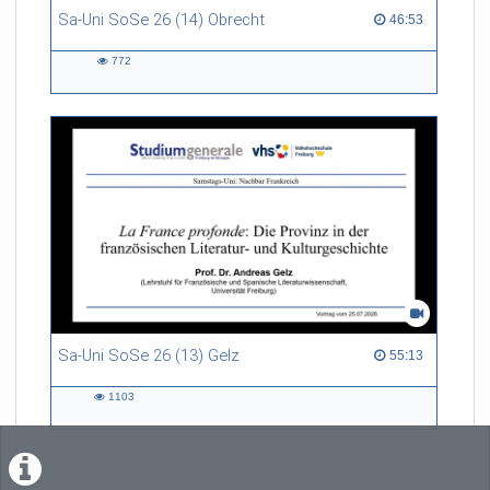
Sa-Uni SoSe 26 (14) Obrecht
46:53 duration
46:53
772
772
views
Sa-Uni SoSe 26 (13) Gelz
55:13 duration
55:13
1103
1103
views