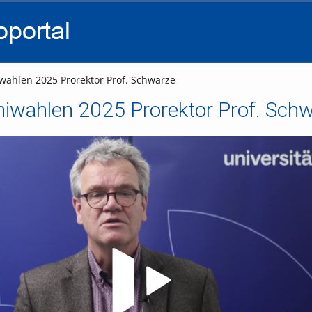
go
go
go
to
to
to
navigation
main
footer
content
ahlen 2025 Prorektor Prof. Schwarze
niwahlen 2025 Prorektor Prof. Sch
Video abspielen