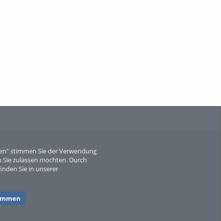
When Particle Physics Gets Hot: A
Journey Throu...
Sperber
eren" stimmen Sie der Verwendung
 Sie zulassen möchten. Durch
inden Sie in unserer
timmen