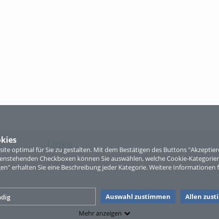
kies
Links
te optimal für Sie zu gestalten. Mit dem Bestätigen des Buttons "Akzepti
ntenstehenden Checkboxen können Sie auswählen, welche Cookie-Kategorien
Sitemap
gen" erhalten Sie eine Beschreibung jeder Kategorie. Weitere Informationen f
Auswahl zustimmen
Allen zus
dig
Mehr anzeigen