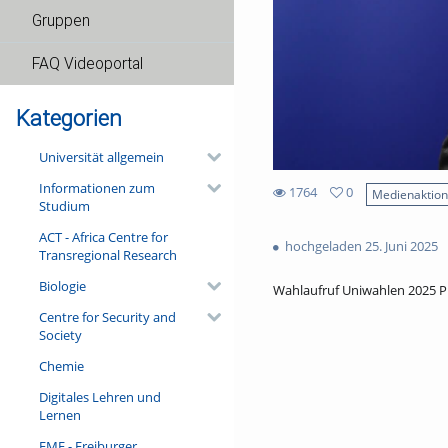
Gruppen
FAQ Videoportal
Kategorien
Universität allgemein
Informationen zum
1764
0
Medienaktio
Studium
0
1764
favorites
ACT - Africa Centre for
views
hochgeladen 25. Juni 2025
Transregional Research
Biologie
Wahlaufruf Uniwahlen 2025 P
Centre for Security and
Society
Chemie
Digitales Lehren und
Lernen
FMF - Freiburger