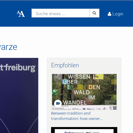
Suche etwas ...
Login
warze
Empfohlen
Between tradition and
transformation: how owner...