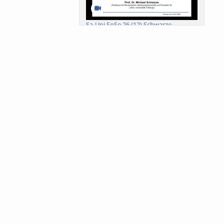
Sa-Uni SoSe 26 (12) Schwarze
Meanings of Forests: A Collaborative
Comparativ...
Als der Wald eine Zukunftsfrage
wurde. Wissen, ...