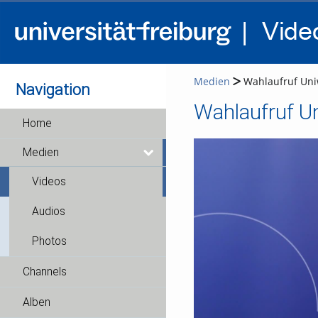
Medien
Wahlaufruf Uniw
Navigation
Wahlaufruf U
Home
Medien
Videos
Audios
Photos
Channels
Alben