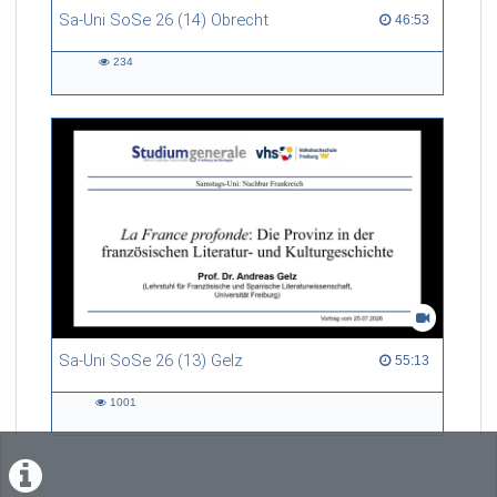
Sa-Uni SoSe 26 (14) Obrecht
46:53 duration
46:53
234
234
views
Sa-Uni SoSe 26 (13) Gelz
55:13 duration
55:13
1001
1001
views