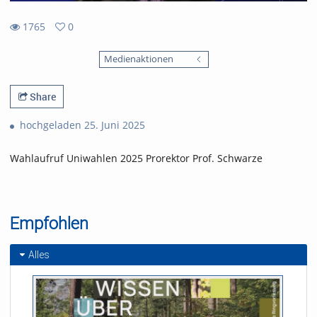
1765
0
0
1765
favorites
Medienaktionen
views
Share
hochgeladen 25. Juni 2025
Wahlaufruf Uniwahlen 2025 Prorektor Prof. Schwarze
Empfohlen
Alles