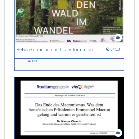
Between tradition and transformation: how owners, advisers and institutions co-create knowledge for resilient forests in Europe
54:13 duration
54:13
109
109
views