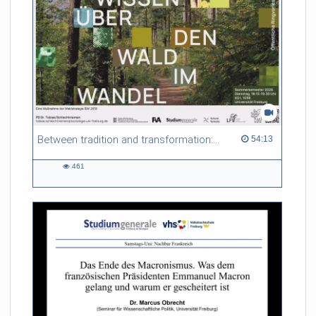
Between tradition and transformation: how owners, advisers and institutions co-create knowledge for resilient forests in Europe
54:13 duration
54:13
461
461
views