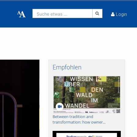
Suche etwas ...
Login
Empfohlen
Between tradition and
transformation: how owner...