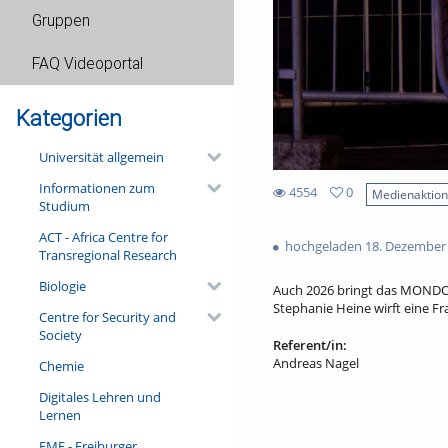
Gruppen
FAQ Videoportal
Kategorien
Universität allgemein
Informationen zum
4554
0
Medienaktio
Studium
0
4554
favorites
ACT - Africa Centre for
views
hochgeladen 18. Dezember
Transregional Research
Biologie
Auch 2026 bringt das MONDO 
Stephanie Heine wirft eine Fr
Centre for Security and
Society
Referent/in:
Andreas Nagel
Chemie
Digitales Lehren und
Lernen
FMF - Freiburger