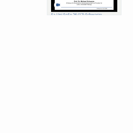
Sa-Uni SoSe 26 (12) Schwarze
Meanings of Forests: A Collaborative
Comparativ...
Als der Wald eine Zukunftsfrage
wurde. Wissen, ...