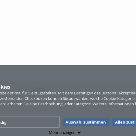
kies
Links
te optimal für Sie zu gestalten. Mit dem Bestätigen des Buttons "Akzepti
ntenstehenden Checkboxen können Sie auswählen, welche Cookie-Kategorien
Sitemap
gen" erhalten Sie eine Beschreibung jeder Kategorie. Weitere Informationen f
Auswahl zustimmen
Allen zus
dig
Mehr anzeigen