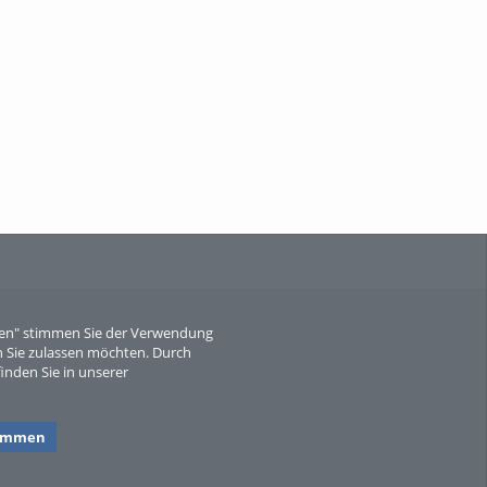
When Particle Physics Gets Hot: A
Journey Throu...
Sperber
eren" stimmen Sie der Verwendung
 Sie zulassen möchten. Durch
inden Sie in unserer
timmen