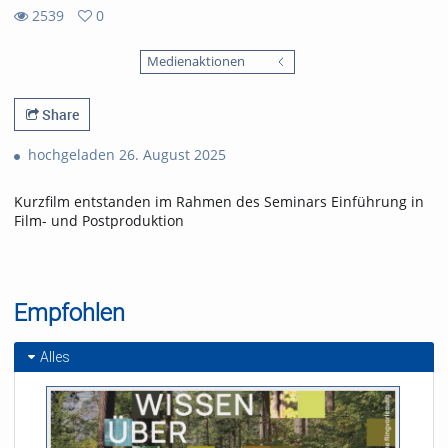
2539
0
0
2539
favorites
Medienaktionen
views
Share
hochgeladen 26. August 2025
Kurzfilm entstanden im Rahmen des Seminars Einführung in
Film- und Postproduktion
Empfohlen
Alles