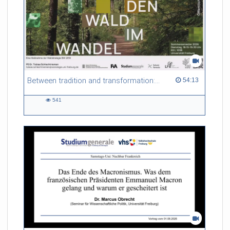
Between tradition and transformation: how owners, advisers and institutions co-create knowledge for resilient forests in Europe
54:13 duration
54:13
541
541
views