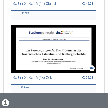
Sa-Uni SoSe 26 (14) Obrecht
46:53 duration
46:53
768
768
views
Sa-Uni SoSe 26 (13) Gelz
55:13 duration
55:13
1103
1103
views