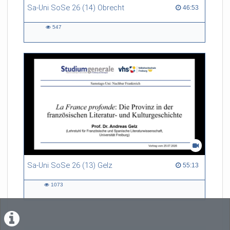
Sa-Uni SoSe 26 (14) Obrecht
46:53 duration
46:53
547
547
views
Sa-Uni SoSe 26 (13) Gelz
55:13 duration
55:13
1073
1073
views