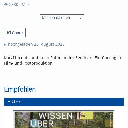
2530
0
0
2530
favorites
Medienaktionen
views
Share
hochgeladen 26. August 2025
Kurzfilm entstanden im Rahmen des Seminars Einführung in
Film- und Postproduktion
Empfohlen
Alles