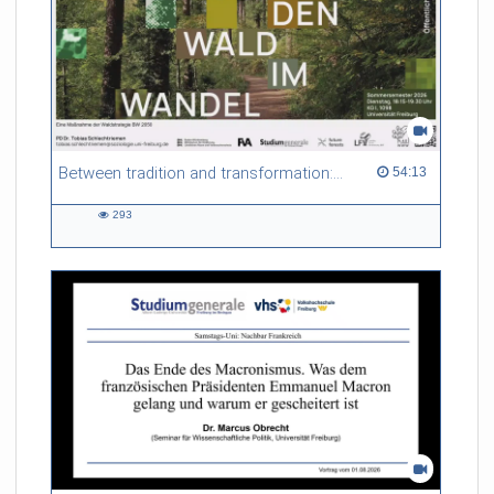
Between tradition and transformation: how owners, advisers and institutions co-create knowledge for resilient forests in Europe
54:13 duration
54:13
293
293
views