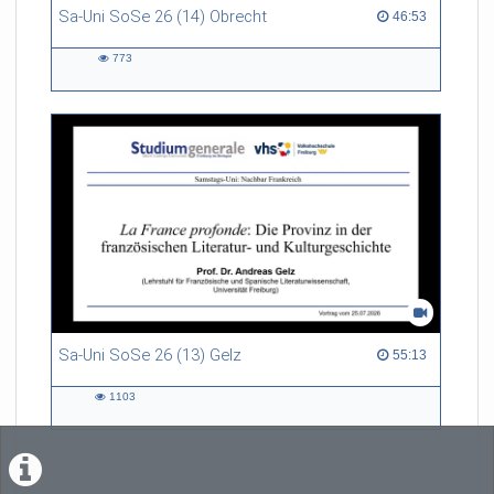
Sa-Uni SoSe 26 (14) Obrecht
46:53 duration
46:53
773
773
views
Sa-Uni SoSe 26 (13) Gelz
55:13 duration
55:13
1103
1103
views