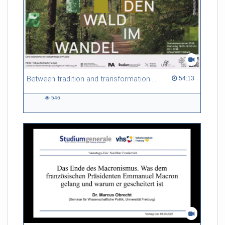
Between tradition and transformation: how owners, advisers and institutions co-create knowledge for resilient forests in Europe
54:13 duration
54:13
546
546
views