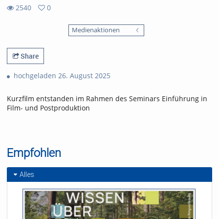
2540
0
0
2540
favorites
Medienaktionen
views
Share
hochgeladen 26. August 2025
Kurzfilm entstanden im Rahmen des Seminars Einführung in
Film- und Postproduktion
Empfohlen
Alles