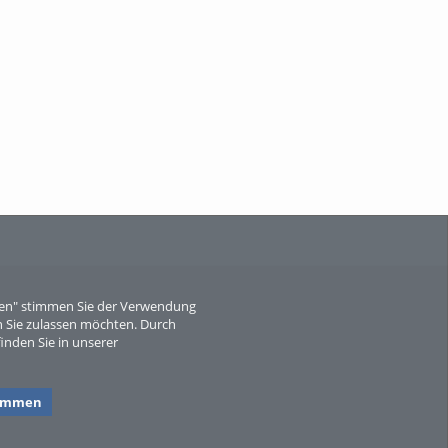
When Particle Physics Gets Hot: A
Journey Throu...
Sperber
eren" stimmen Sie der Verwendung
 Sie zulassen möchten. Durch
inden Sie in unserer
timmen