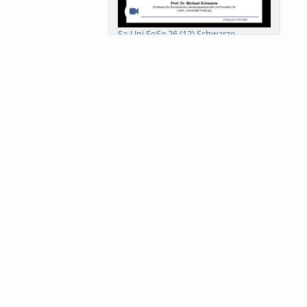
Sa-Uni SoSe 26 (12) Schwarze
Meanings of Forests: A Collaborative
Comparativ...
Als der Wald eine Zukunftsfrage
wurde. Wissen, ...