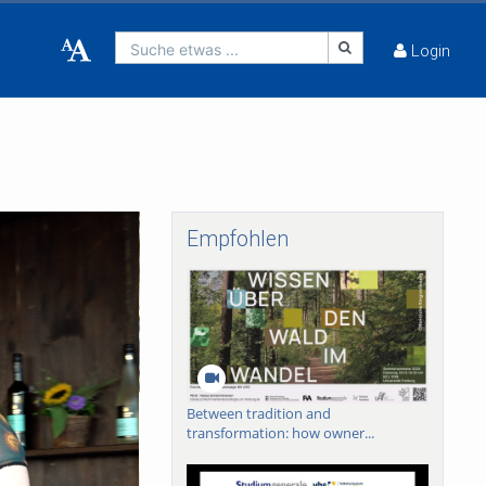
Suche etwas ...
Login
Empfohlen
Between tradition and
transformation: how owner...