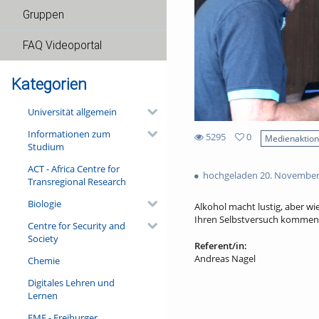
Gruppen
FAQ Videoportal
Kategorien
Universität allgemein
Informationen zum
5295
0
Medienaktio
Studium
0
5295
favorites
ACT - Africa Centre for
views
hochgeladen 20. November
Transregional Research
Biologie
Alkohol macht lustig, aber wi
Ihren Selbstversuch kommenti
Centre for Security and
Society
Referent/in:
Andreas Nagel
Chemie
Digitales Lehren und
Lernen
FMF - Freiburger