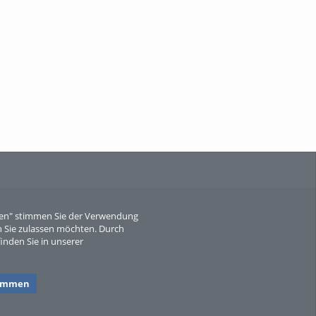
When Particle Physics Gets Hot: A
Journey Throu...
Sperber
eren" stimmen Sie der Verwendung
 Sie zulassen möchten. Durch
inden Sie in unserer
timmen