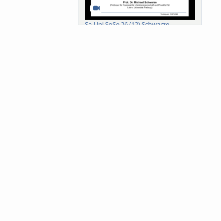
Sa-Uni SoSe 26 (12) Schwarze
Meanings of Forests: A Collaborative
Comparativ...
Als der Wald eine Zukunftsfrage
wurde. Wissen, ...