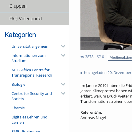
Gruppen
FAQ Videoportal
Kategorien
Universität allgemein
Informationen zum
3878
0
Medienaktio
Studium
0
3878
favorites
ACT - Africa Centre for
views
hochgeladen 20. Dezember
Transregional Research
Biologie
Im Januar 2019 haben die Frid
Jahren Klimaprotest haben wir
Centre for Security and
erklärt, warum Druck weiter n
Society
Transformation zu einer lebe
Chemie
Referent/in:
Digitales Lehren und
Andreas Nagel
Lernen
FMF - Freiburger