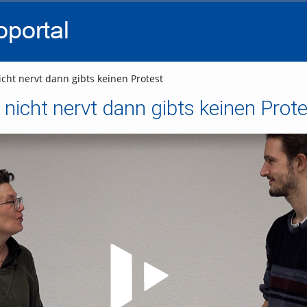
go
go
go
to
to
to
navigation
main
footer
content
cht nervt dann gibts keinen Protest
nicht nervt dann gibts keinen Prote
Video abspielen