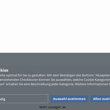
kies
Links
te optimal für Sie zu gestalten. Mit dem Bestätigen des Buttons "Akzepti
ntenstehenden Checkboxen können Sie auswählen, welche Cookie-Kategorien
Sitemap
gen" erhalten Sie eine Beschreibung jeder Kategorie. Weitere Informationen f
Auswahl zustimmen
Allen zus
dig
Mehr anzeigen