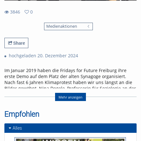
3846
0
0
3846
favorites
Medienaktionen
views
Share
hochgeladen 20. Dezember 2024
Im Januar 2019 haben die Fridays for Future Freiburg ihre
erste Demo auf dem Platz der alten Synagoge organisiert.
Nach fast 6 Jahren Klimaprotest haben wir uns längst an die
Bilder gewöhnt. Nina Degele, Professorin für Soziologie an der
Uni Freiburg, erklärt, warum Druck weiter notwendig ist. Staat,
Mehr anzeigen
Wirtschaft und Individuen müssen sich alle für Klimaschutz
einsetzen, um die Transformation zu einer lebenswerten
Zukunft zu schaffen.
Empfohlen
Referent/in:
Alles
Andreas Nagel