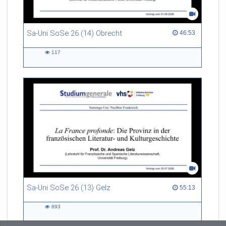
Sa-Uni SoSe 26 (14) Obrecht
46:53 duration
46:53
117
117
views
Sa-Uni SoSe 26 (13) Gelz
55:13 duration
55:13
893
893
views