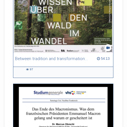
Between tradition and transformation: how owners, advisers and institutions co-create knowledge for resilient forests in Europe
54:13 duration
54:13
97
97
views