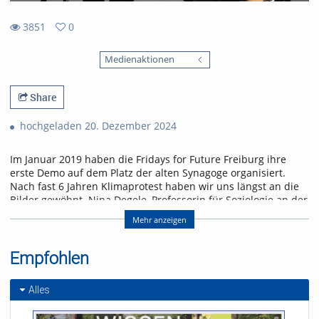
3851
0
0
3851
favorites
Medienaktionen
views
Share
hochgeladen 20. Dezember 2024
Im Januar 2019 haben die Fridays for Future Freiburg ihre
erste Demo auf dem Platz der alten Synagoge organisiert.
Nach fast 6 Jahren Klimaprotest haben wir uns längst an die
Bilder gewöhnt. Nina Degele, Professorin für Soziologie an der
Uni Freiburg, erklärt, warum Druck weiter notwendig ist. Staat,
Mehr anzeigen
Wirtschaft und Individuen müssen sich alle für Klimaschutz
einsetzen, um die Transformation zu einer lebenswerten
Zukunft zu schaffen.
Empfohlen
Referent/in:
Alles
Andreas Nagel