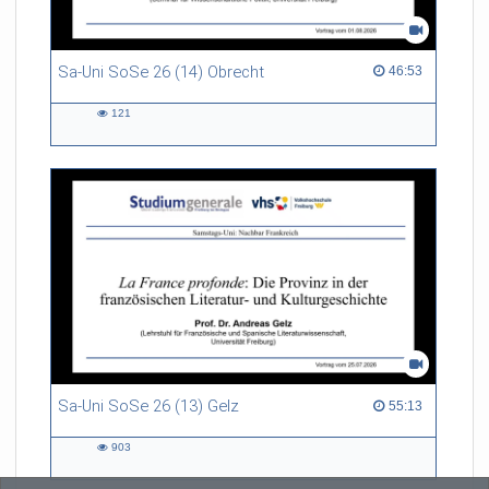
Sa-Uni SoSe 26 (14) Obrecht
46:53 duration
46:53
121
121
views
Sa-Uni SoSe 26 (13) Gelz
55:13 duration
55:13
903
903
views