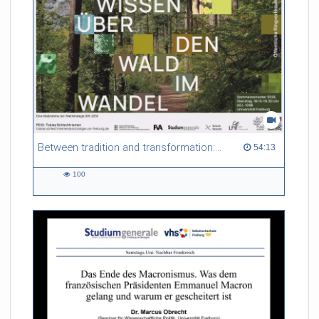
Between tradition and transformation: how owners, advisers and institutions co-create knowledge for resilient forests in Europe
54:13 duration
54:13
100
100
views