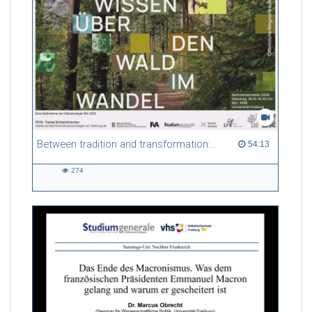
Forstbetriebe. Vor diesem Hintergrund spürt der Vortrag dem
Nutzen und den Risiken nach, die mit den alten, vertrauten
Waldgeschichten einhergehen.
Referent/in:
Prof. Dr. Ulrich
Schraml (Direktor FVA Freiburg)
Between tradition and transformation: how owners, advisers and institutions co-create knowledge for resilient forests in Europe
54:13 duration
54:13
274
274
views