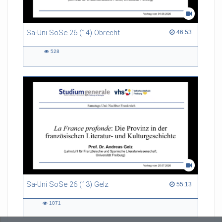
Sa-Uni SoSe 26 (14) Obrecht
46:53 duration
46:53
528
528
views
Sa-Uni SoSe 26 (13) Gelz
55:13 duration
55:13
1071
1071
views