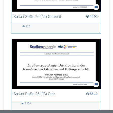
Sa-Uni SoSe 26 (14) Obrecht
46:53 duration
46:53
910
910
views
Sa-Uni SoSe 26 (13) Gelz
55:13 duration
55:13
1131
1131
views