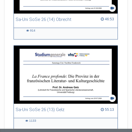
Sa-Uni SoSe 26 (14) Obrecht
46:53 duration
46:53
914
914
views
Sa-Uni SoSe 26 (13) Gelz
55:13 duration
55:13
1133
1133
views