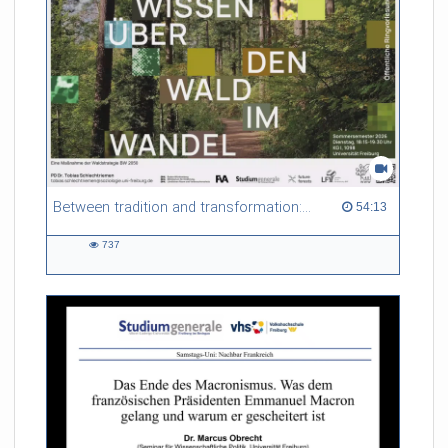
Forstbetriebe. Vor diesem Hintergrund spürt der Vortrag dem
Nutzen und den Risiken nach, die mit den alten, vertrauten
Waldgeschichten einhergehen.
Referent/in:
Prof. Dr. Ulrich
Schraml (Direktor FVA Freiburg)
Between tradition and transformation: how owners, advisers and institutions co-create knowledge for resilient forests in Europe
54:13 duration
54:13
737
737
views