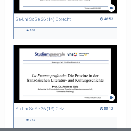
Sa-Uni SoSe 26 (14) Obrecht
46:53 duration
46:53
188
188
views
Sa-Uni SoSe 26 (13) Gelz
55:13 duration
55:13
971
971
views