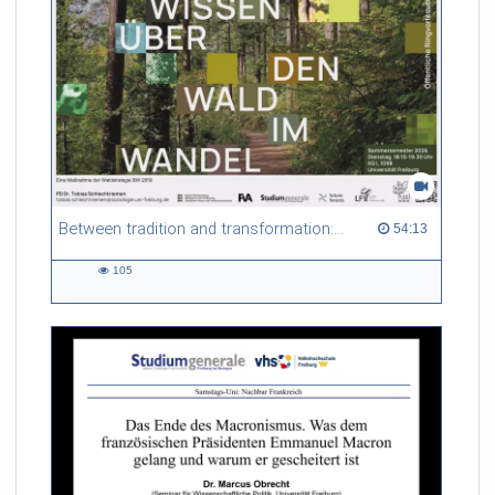
Forstbetriebe. Vor diesem Hintergrund spürt der Vortrag dem
Nutzen und den Risiken nach, die mit den alten, vertrauten
Waldgeschichten einhergehen.
Referent/in:
Prof. Dr. Ulrich
Schraml (Direktor FVA Freiburg)
Between tradition and transformation: how owners, advisers and institutions co-create knowledge for resilient forests in Europe
54:13 duration
54:13
105
105
views