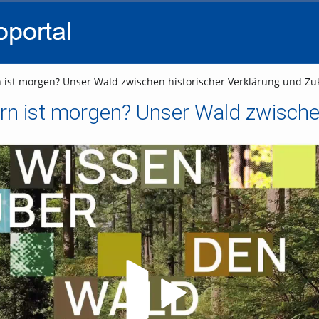
go
go
go
to
to
to
navigation
main
footer
content
n ist morgen? Unser Wald zwischen historischer Verklärung und Zuk
Video abspielen