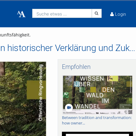
Suche etwas ...
Login
unftsfähigkeit.
Wie viel gestern ist morgen? Unser Wald zwischen historischer Verklärung und Zukunftsfähigkeit.
Empfohlen
Between tradition and transformation:
how owner...