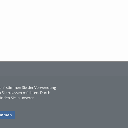
Wissen, ...
When Particle Physics Gets Hot: A
Journey Throu...
eren" stimmen Sie der Verwendung
 Sie zulassen möchten. Durch
inden Sie in unserer
Sperber
timmen