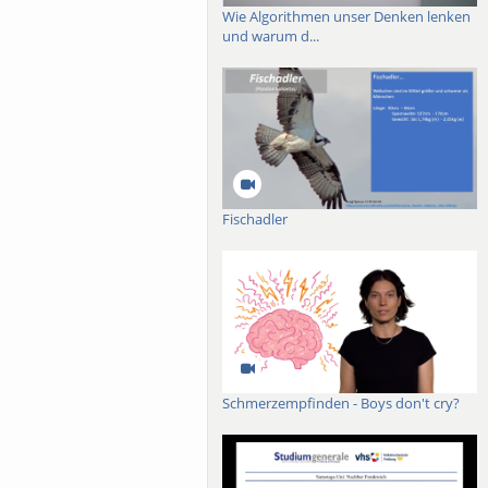
Wie Algorithmen unser Denken lenken
und warum d...
Fischadler
Schmerzempfinden - Boys don't cry?