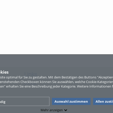
kies
Links
te optimal für Sie zu gestalten. Mit dem Bestätigen des Buttons "Akzepti
ntenstehenden Checkboxen können Sie auswählen, welche Cookie-Kategorien
Sitemap
gen" erhalten Sie eine Beschreibung jeder Kategorie. Weitere Informationen f
Auswahl zustimmen
Allen zus
dig
Mehr anzeigen