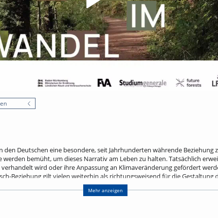
nen
n den Deutschen eine besondere, seit Jahrhunderten währende Beziehung zu
werden bemüht, um dieses Narrativ am Leben zu halten. Tatsächlich erweist
verhandelt wird oder ihre Anpassung an Klimaveränderung gefördert werden s
h-Beziehung gilt vielen weiterhin als richtungsweisend für die Gestaltung
lichen Studien zufolge zunehmend als Hemmschuh − für einen effektiven Wa
Mehr anzeigen
 Forstbetriebe. Vor diesem Hintergrund spürt der Vortrag dem Nutzen und d
schichten einhergehen.