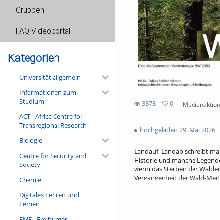
Gruppen
FAQ Videoportal
Kategorien
Universität allgemein
Informationen zum
Studium
3873
0
Medienaktio
0
ACT - Africa Centre for
3873
favorites
Transregional Research
views
hochgeladen 29. Mai 2026
Biologie
Landauf, Landab schreibt ma
Centre for Security and
Historie und manche Legende 
Society
wenn das Sterben der Wälder 
Vergangenheit der Wald-Mensc
Chemie
erweist er sich wissenschaft
Digitales Lehren und
für die Ausrichtung moderner
Lernen
den alten, vertrauten Waldge
FMF - Freiburger