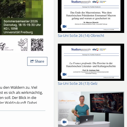
Sa-Uni SoSe 26 (14) Obrecht
Share
Sa-Uni SoSe 26 (13) Gelz
 den Wäldern zu. Viel
 es sich als wirkmächtig,
oll. Der Blick in die
 der Waldzukunft Dabei
ldnaturschutz ebenso wie
en Risiken nach, die mit