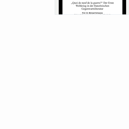
Sa-Uni SoSe 26 (12) Schwarze
Meanings of Forests: A Collaborative
Comparativ...
Als der Wald eine Zukunftsfrage wurde.