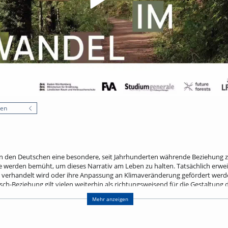
nen
n den Deutschen eine besondere, seit Jahrhunderten währende Beziehung zu
werden bemüht, um dieses Narrativ am Leben zu halten. Tatsächlich erweist
verhandelt wird oder ihre Anpassung an Klimaveränderung gefördert werden s
h-Beziehung gilt vielen weiterhin als richtungsweisend für die Gestaltung
lichen Studien zufolge zunehmend als Hemmschuh − für einen effektiven Wa
Mehr anzeigen
 Forstbetriebe. Vor diesem Hintergrund spürt der Vortrag dem Nutzen und d
schichten einhergehen.