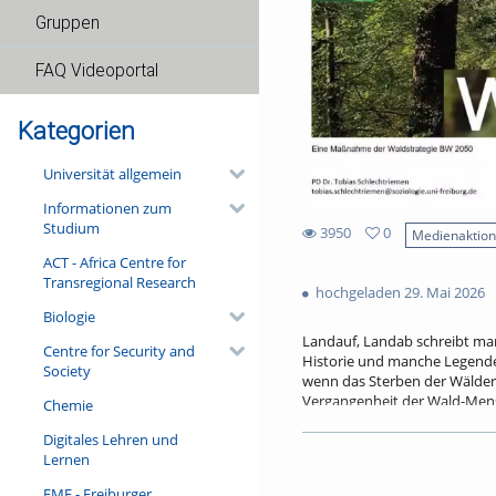
Gruppen
FAQ Videoportal
Kategorien
Universität allgemein
Informationen zum
Studium
3950
0
Medienaktio
0
ACT - Africa Centre for
3950
favorites
Transregional Research
views
hochgeladen 29. Mai 2026
Biologie
Landauf, Landab schreibt ma
Centre for Security and
Historie und manche Legende 
Society
wenn das Sterben der Wälder 
Vergangenheit der Wald-Mensc
Chemie
erweist er sich wissenschaft
Digitales Lehren und
für die Ausrichtung moderner
Lernen
den alten, vertrauten Waldge
FMF - Freiburger