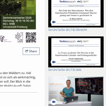
Sa-Uni SoSe 26 (14) Obrecht
Share
Sa-Uni SoSe 26 (13) Gelz
 den Wäldern zu. Viel
 es sich als wirkmächtig,
oll. Der Blick in die
 der Waldzukunft Dabei
ldnaturschutz ebenso wie
en Risiken nach, die mit