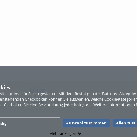
kies
Links
te optimal für Sie zu gestalten. Mit dem Bestätigen des Buttons "Akzepti
ntenstehenden Checkboxen können Sie auswählen, welche Cookie-Kategorien
Sitemap
gen" erhalten Sie eine Beschreibung jeder Kategorie. Weitere Informationen f
Auswahl zustimmen
Allen zus
dig
Mehr anzeigen