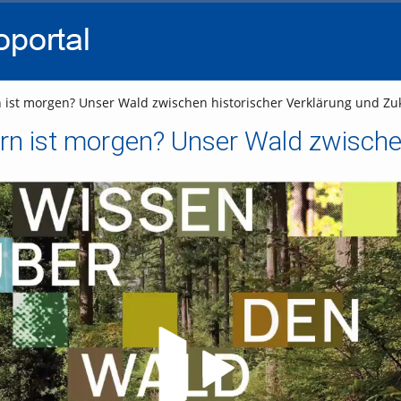
go
go
go
to
to
to
navigation
main
footer
content
n ist morgen? Unser Wald zwischen historischer Verklärung und Zuk
Video abspielen