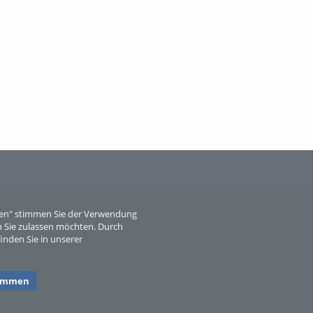
Wissen, ...
When Particle Physics Gets Hot: A
Journey Throu...
eren" stimmen Sie der Verwendung
 Sie zulassen möchten. Durch
inden Sie in unserer
Sperber
timmen