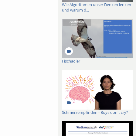
Wie Algorithmen unser Denken lenken
und warum d...
Fischadler
Schmerzempfinden - Boys don't cry?