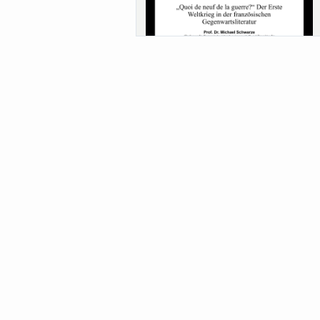
Sa-Uni SoSe 26 (12) Schwarze
Meanings of Forests: A Collaborative
Comparativ...
Als der Wald eine Zukunftsfrage wurde.