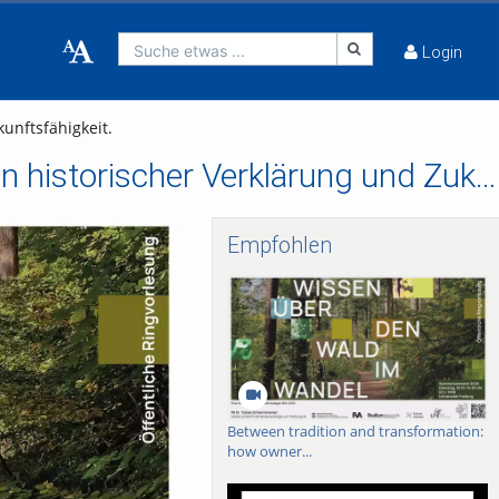
Suche etwas ...
Login
unftsfähigkeit.
Wie viel gestern ist morgen? Unser Wald zwischen historischer Verklärung und Zukunftsfähigkeit.
Empfohlen
Between tradition and transformation:
how owner...