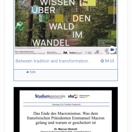
Forstbetriebe. Vor diesem Hintergrund spürt der Vortrag dem
Nutzen und den Risiken nach, die mit den alten, vertrauten
Waldgeschichten einhergehen.
Referent/in:
Prof. Dr. Ulrich
Schraml (Direktor FVA Freiburg)
Between tradition and transformation: how owners, advisers and institutions co-create knowledge for resilient forests in Europe
54:13 duration
54:13
528
528
views