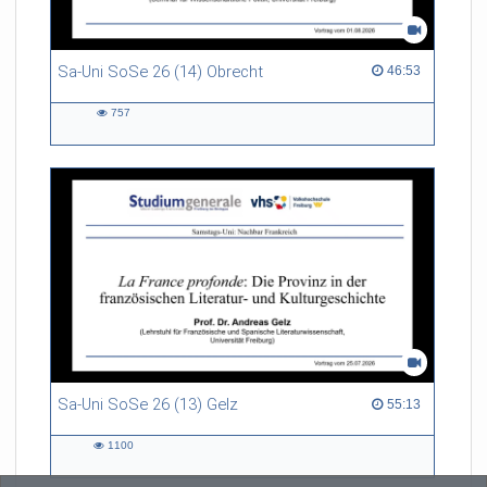
Sa-Uni SoSe 26 (14) Obrecht
46:53 duration
46:53
757
757
views
Sa-Uni SoSe 26 (13) Gelz
55:13 duration
55:13
1100
1100
views