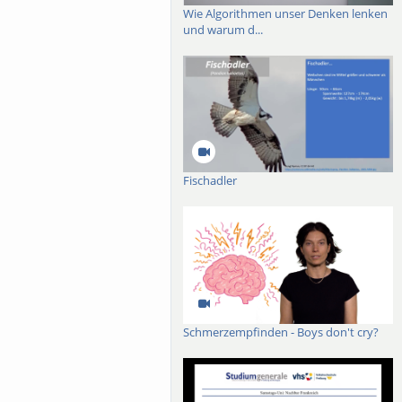
Wie Algorithmen unser Denken lenken
und warum d...
Fischadler
Schmerzempfinden - Boys don't cry?