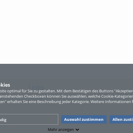
kies
Links
te optimal für Sie zu gestalten. Mit dem Bestätigen des Buttons "Akzepti
ntenstehenden Checkboxen können Sie auswählen, welche Cookie-Kategorien
Sitemap
gen" erhalten Sie eine Beschreibung jeder Kategorie. Weitere Informationen f
Auswahl zustimmen
Allen zus
dig
Mehr anzeigen