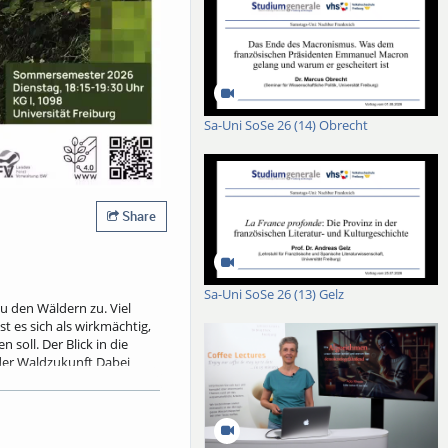
Sa-Uni SoSe 26 (14) Obrecht
Share
Sa-Uni SoSe 26 (13) Gelz
 den Wäldern zu. Viel
 es sich als wirkmächtig,
oll. Der Blick in die
 der Waldzukunft Dabei
ldnaturschutz ebenso wie
en Risiken nach, die mit