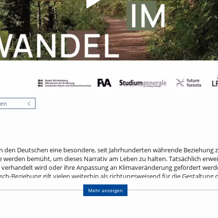
nen
n den Deutschen eine besondere, seit Jahrhunderten währende Beziehung zu
werden bemüht, um dieses Narrativ am Leben zu halten. Tatsächlich erweist
verhandelt wird oder ihre Anpassung an Klimaveränderung gefördert werden s
h-Beziehung gilt vielen weiterhin als richtungsweisend für die Gestaltung
lichen Studien zufolge zunehmend als Hemmschuh − für einen effektiven Wa
Mehr anzeigen
 Forstbetriebe. Vor diesem Hintergrund spürt der Vortrag dem Nutzen und d
schichten einhergehen.