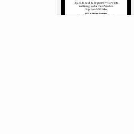
Sa-Uni SoSe 26 (12) Schwarze
Meanings of Forests: A Collaborative
Comparativ...
Als der Wald eine Zukunftsfrage wurde.