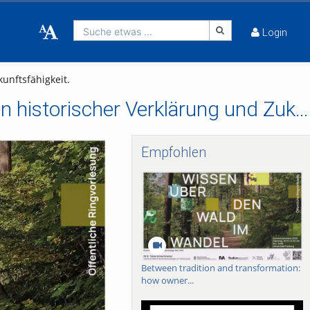
Suche etwas ...
Login
unftsfähigkeit.
Wie viel gestern ist morgen? Unser Wald zwischen historischer Verklärung und Zukunftsfähigkeit.
Empfohlen
Between tradition and transformation:
how owner...