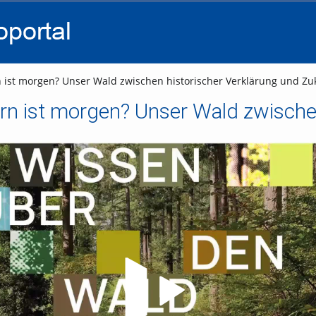
go
go
go
to
to
to
navigation
main
footer
content
n ist morgen? Unser Wald zwischen historischer Verklärung und Zuk
Video abspielen