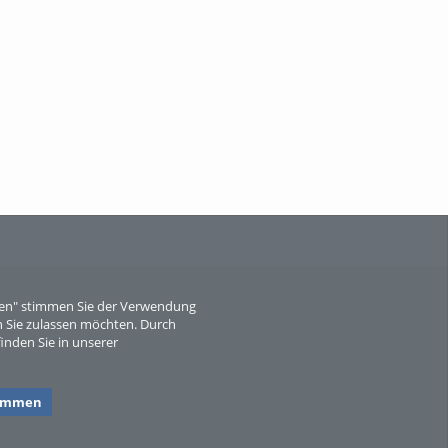
Wissen, ...
When Particle Physics Gets Hot: A
Journey Throu...
eren" stimmen Sie der Verwendung
 Sie zulassen möchten. Durch
inden Sie in unserer
Sperber
timmen