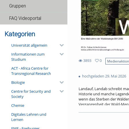
Gruppen
FAQ Videoportal
Kategorien
Universität allgemein
Informationen zum
Studium
3893
0
Medienaktio
0
ACT - Africa Centre for
3893
favorites
Transregional Research
views
hochgeladen 29. Mai 2026
Biologie
Landauf, Landab schreibt ma
Centre for Security and
Historie und manche Legende 
Society
wenn das Sterben der Wälder 
Vergangenheit der Wald-Mensc
Chemie
erweist er sich wissenschaft
Digitales Lehren und
für die Ausrichtung moderner
Lernen
den alten, vertrauten Waldge
FMF - Freiburger