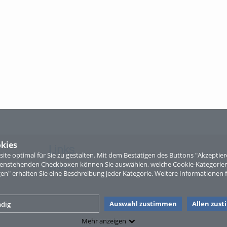
kies
Links
te optimal für Sie zu gestalten. Mit dem Bestätigen des Buttons "Akzepti
ntenstehenden Checkboxen können Sie auswählen, welche Cookie-Kategorien
Sitemap
gen" erhalten Sie eine Beschreibung jeder Kategorie. Weitere Informationen f
Auswahl zustimmen
Allen zus
dig
Mehr anzeigen