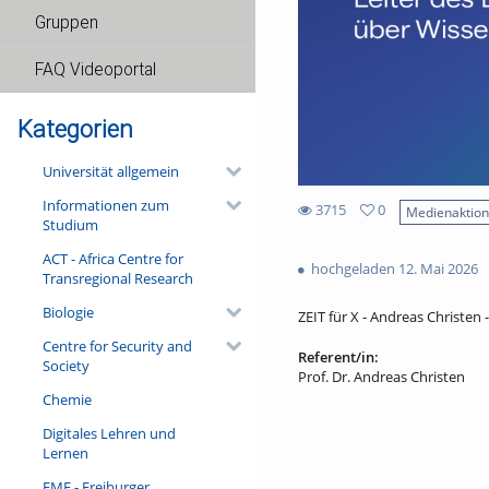
Gruppen
FAQ Videoportal
Kategorien
Universität allgemein
Informationen zum
3715
0
Medienaktio
Studium
0
3715
favorites
ACT - Africa Centre for
views
hochgeladen 12. Mai 2026
Transregional Research
Biologie
ZEIT für X - Andreas Christen 
Centre for Security and
Referent/in:
Society
Prof. Dr. Andreas Christen
Chemie
Digitales Lehren und
Lernen
FMF - Freiburger