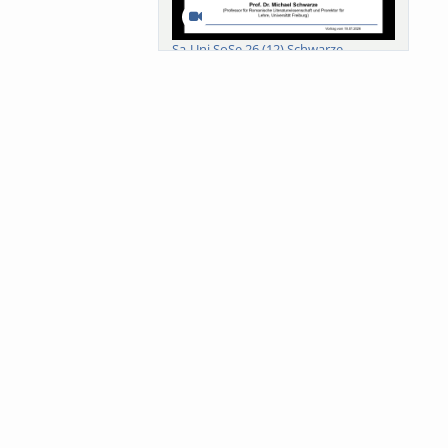
Sa-Uni SoSe 26 (12) Schwarze
Meanings of Forests: A Collaborative
Comparativ...
Als der Wald eine Zukunftsfrage
wurde. Wissen, ...