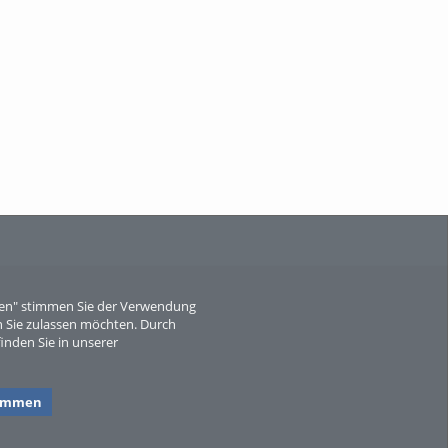
When Particle Physics Gets Hot: A
Journey Throu...
Sperber
eren" stimmen Sie der Verwendung
 Sie zulassen möchten. Durch
inden Sie in unserer
timmen