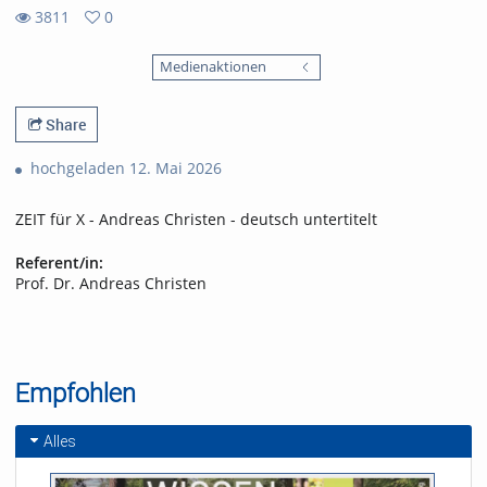
3811
0
0
3811
favorites
Medienaktionen
views
Share
hochgeladen 12. Mai 2026
ZEIT für X - Andreas Christen - deutsch untertitelt
Referent/in:
Prof. Dr. Andreas Christen
Empfohlen
Alles