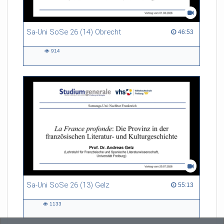
Sa-Uni SoSe 26 (14) Obrecht
46:53 duration
46:53
914
914
views
Sa-Uni SoSe 26 (13) Gelz
55:13 duration
55:13
1133
1133
views