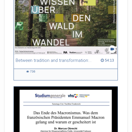
Between tradition and transformation: how owners, advisers and institutions co-create knowledge for resilient forests in Europe
54:13 duration
54:13
736
736
views