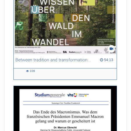
Between tradition and transformation: how owners, advisers and institutions co-create knowledge for resilient forests in Europe
54:13 duration
54:13
106
106
views