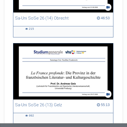
Sa-Uni SoSe 26 (14) Obrecht
46:53 duration
46:53
215
215
views
Sa-Uni SoSe 26 (13) Gelz
55:13 duration
55:13
992
992
views