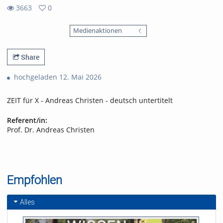
3663
0
0
3663
favorites
Medienaktionen
views
Share
hochgeladen 12. Mai 2026
ZEIT für X - Andreas Christen - deutsch untertitelt
Referent/in:
Prof. Dr. Andreas Christen
Empfohlen
Alles