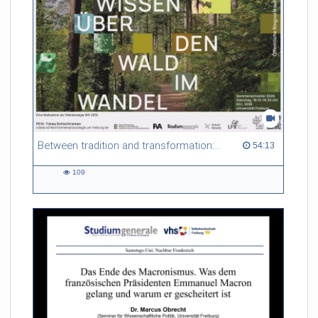
Between tradition and transformation: how owners, advisers and institutions co-create knowledge for resilient forests in Europe
54:13 duration
54:13
109
109
views