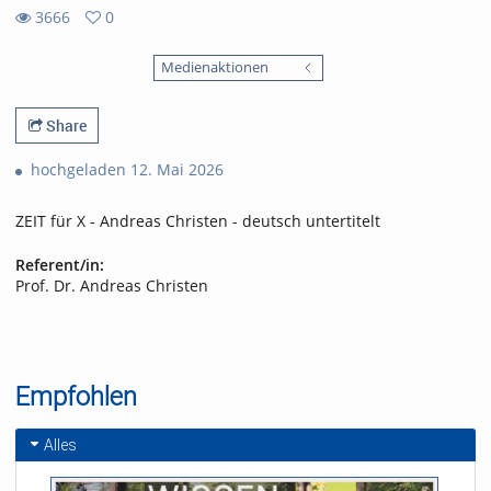
3666
0
0
3666
favorites
Medienaktionen
views
Share
hochgeladen 12. Mai 2026
ZEIT für X - Andreas Christen - deutsch untertitelt
Referent/in:
Prof. Dr. Andreas Christen
Empfohlen
Alles