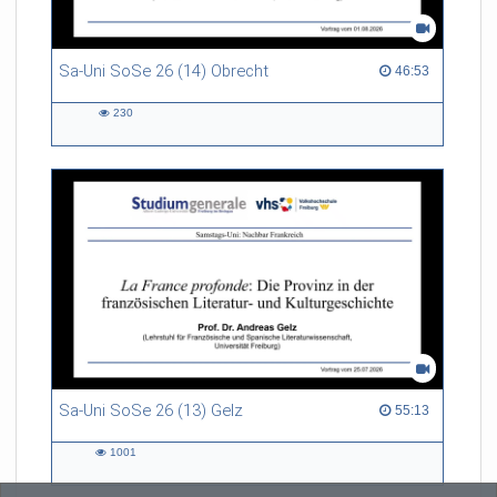
Sa-Uni SoSe 26 (14) Obrecht
46:53 duration
46:53
230
230
views
Sa-Uni SoSe 26 (13) Gelz
55:13 duration
55:13
1001
1001
views