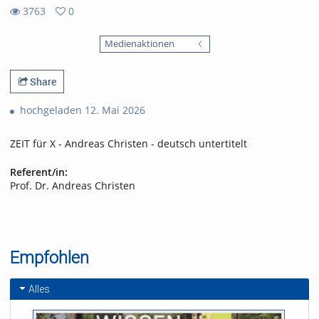
3763
0
0
3763
favorites
Medienaktionen
views
Share
hochgeladen 12. Mai 2026
ZEIT für X - Andreas Christen - deutsch untertitelt
Referent/in:
Prof. Dr. Andreas Christen
Empfohlen
Alles