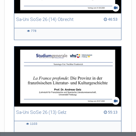
Sa-Uni SoSe 26 (14) Obrecht
46:53 duration
46:53
778
778
views
Sa-Uni SoSe 26 (13) Gelz
55:13 duration
55:13
1103
1103
views