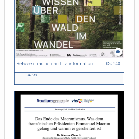
Between tradition and transformation: how owners, advisers and institutions co-create knowledge for resilient forests in Europe
54:13 duration
54:13
549
549
views