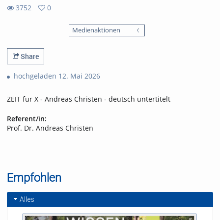
3752
0
0
3752
favorites
Medienaktionen
views
Share
hochgeladen 12. Mai 2026
ZEIT für X - Andreas Christen - deutsch untertitelt
Referent/in:
Prof. Dr. Andreas Christen
Empfohlen
Alles