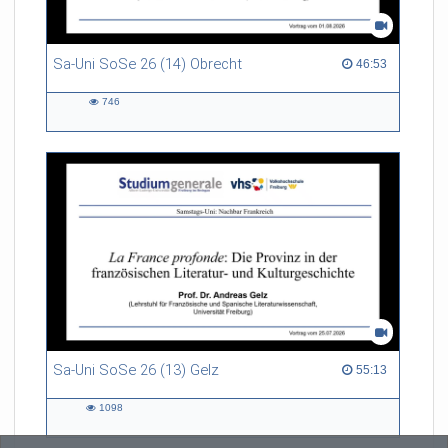
Sa-Uni SoSe 26 (14) Obrecht
46:53 duration
46:53
746
746
views
Sa-Uni SoSe 26 (13) Gelz
55:13 duration
55:13
1098
1098
views