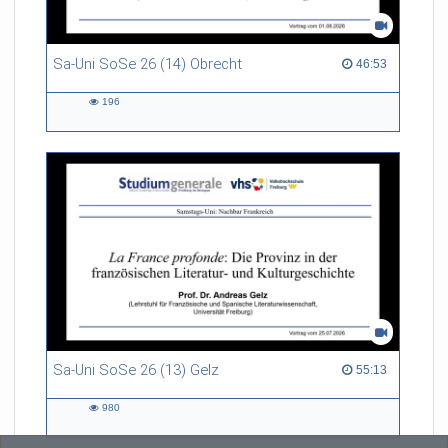
Sa-Uni SoSe 26 (14) Obrecht
46:53 duration
46:53
196
196
views
Sa-Uni SoSe 26 (13) Gelz
55:13 duration
55:13
980
980
views