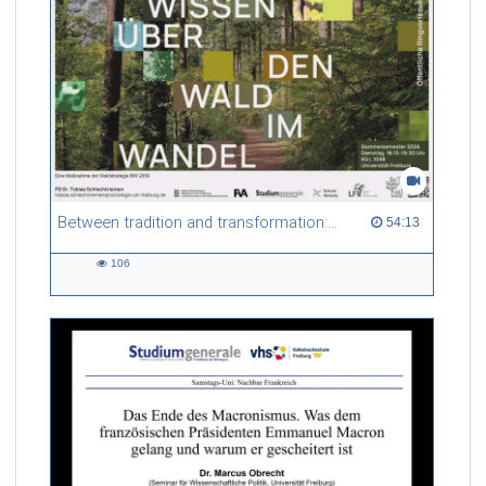
Between tradition and transformation: how owners, advisers and institutions co-create knowledge for resilient forests in Europe
54:13 duration
54:13
106
106
views