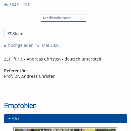
3645
0
0
3645
favorites
Medienaktionen
views
Share
hochgeladen 12. Mai 2026
ZEIT für X - Andreas Christen - deutsch untertitelt
Referent/in:
Prof. Dr. Andreas Christen
Empfohlen
Alles