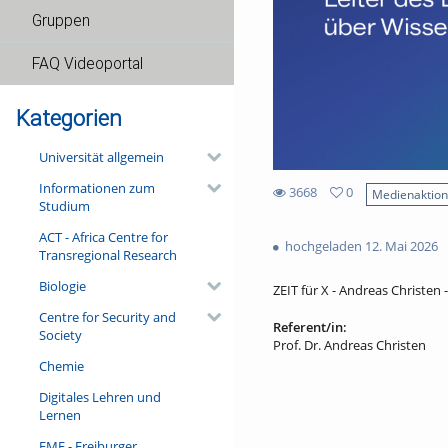
Gruppen
FAQ Videoportal
Kategorien
Universität allgemein
Informationen zum
3668
0
Medienaktio
Studium
0
3668
favorites
ACT - Africa Centre for
views
hochgeladen 12. Mai 2026
Transregional Research
Biologie
ZEIT für X - Andreas Christen 
Centre for Security and
Referent/in:
Society
Prof. Dr. Andreas Christen
Chemie
Digitales Lehren und
Lernen
FMF - Freiburger