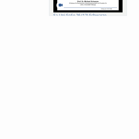
Sa-Uni SoSe 26 (12) Schwarze
Meanings of Forests: A Collaborative
Comparativ...
Als der Wald eine Zukunftsfrage
wurde. Wissen, ...