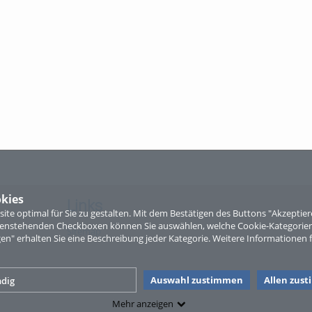
kies
Links
te optimal für Sie zu gestalten. Mit dem Bestätigen des Buttons "Akzepti
ntenstehenden Checkboxen können Sie auswählen, welche Cookie-Kategorien
Sitemap
gen" erhalten Sie eine Beschreibung jeder Kategorie. Weitere Informationen f
Auswahl zustimmen
Allen zus
dig
Mehr anzeigen