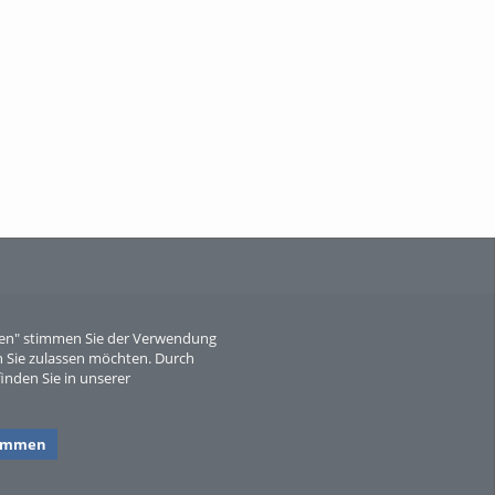
When Particle Physics Gets Hot: A
Journey Throu...
Sperber
eren" stimmen Sie der Verwendung
 Sie zulassen möchten. Durch
inden Sie in unserer
timmen