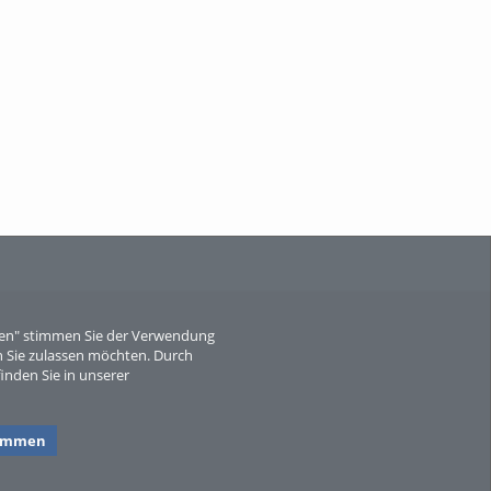
When Particle Physics Gets Hot: A
Journey Throu...
Sperber
eren" stimmen Sie der Verwendung
 Sie zulassen möchten. Durch
inden Sie in unserer
timmen