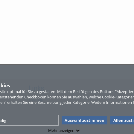
kies
Links
te optimal für Sie zu gestalten. Mit dem Bestätigen des Buttons "Akzepti
ntenstehenden Checkboxen können Sie auswählen, welche Cookie-Kategorien
Sitemap
gen" erhalten Sie eine Beschreibung jeder Kategorie. Weitere Informationen f
Auswahl zustimmen
Allen zus
dig
Mehr anzeigen