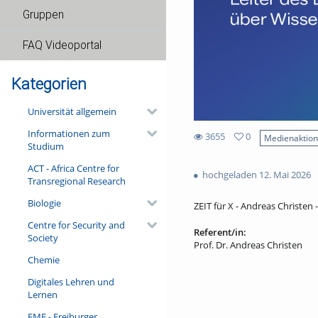
Gruppen
FAQ Videoportal
Kategorien
Universität allgemein
Informationen zum
3655
0
Medienaktio
Studium
0
3655
favorites
ACT - Africa Centre for
views
hochgeladen 12. Mai 2026
Transregional Research
Biologie
ZEIT für X - Andreas Christen 
Centre for Security and
Referent/in:
Society
Prof. Dr. Andreas Christen
Chemie
Digitales Lehren und
Lernen
FMF - Freiburger