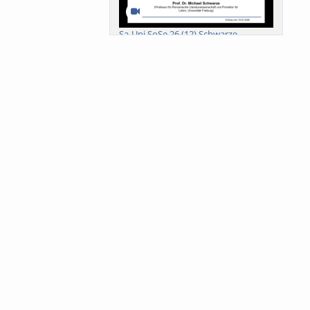
Sa-Uni SoSe 26 (12) Schwarze
Meanings of Forests: A Collaborative
Comparativ...
Als der Wald eine Zukunftsfrage
wurde. Wissen, ...