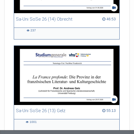
Sa-Uni SoSe 26 (14) Obrecht
46:53 duration
46:53
237
237
views
Sa-Uni SoSe 26 (13) Gelz
55:13 duration
55:13
1001
1001
views