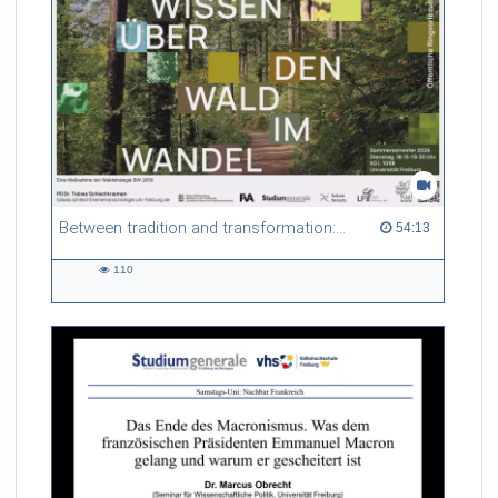
Between tradition and transformation: how owners, advisers and institutions co-create knowledge for resilient forests in Europe
54:13 duration
54:13
110
110
views