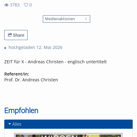
3783
0
0
3783
favorites
Medienaktionen
views
Share
hochgeladen 12. Mai 2026
ZEIT für X - Andreas Christen - englisch untertitelt
Referent/in:
Prof. Dr. Andreas Christen
Empfohlen
Alles